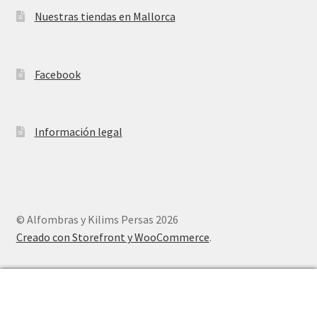
Nuestras tiendas en Mallorca
Facebook
Información legal
© Alfombras y Kilims Persas 2026
Creado con Storefront y WooCommerce
.
0
Buscar
Buscar