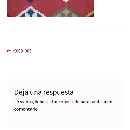
Navegación
Anterior:
K003-005
de
entradas
Deja una respuesta
Lo siento, debes estar
conectado
para publicar un
comentario.