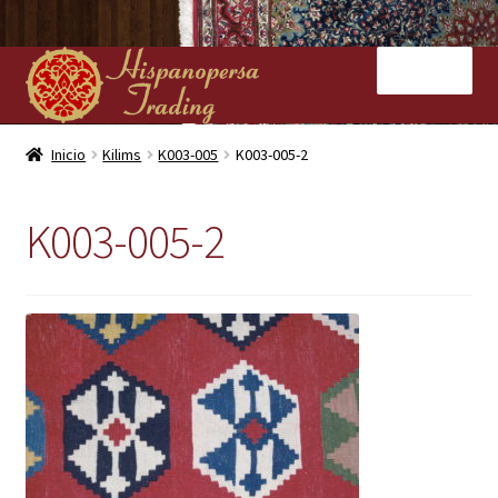
Ir
Ir
Menú
a
al
la
contenido
navegación
Inicio
Inicio
Kilims
K003-005
K003-005-2
Nuestras tiendas
K003-005-2
Alfombras
Kilims
Contacto