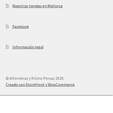
Nuestras tiendas en Mallorca
Facebook
Información legal
© Alfombras y Kilims Persas 2026
Creado con Storefront y WooCommerce
.
0
Buscar
Buscar