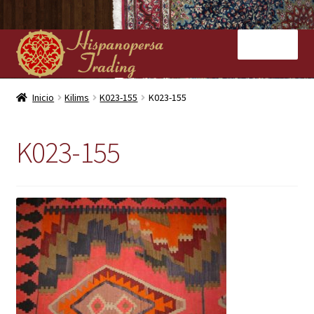
Ir
Ir
Menú
a
al
la
contenido
navegación
Inicio
Inicio
Kilims
K023-155
K023-155
Nuestras tiendas
K023-155
Alfombras
Kilims
Contacto