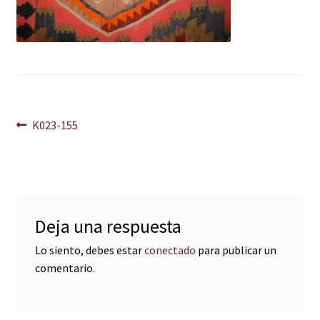
Navegación
Anterior:
K023-155
de
entradas
Deja una respuesta
Lo siento, debes estar
conectado
para publicar un
comentario.