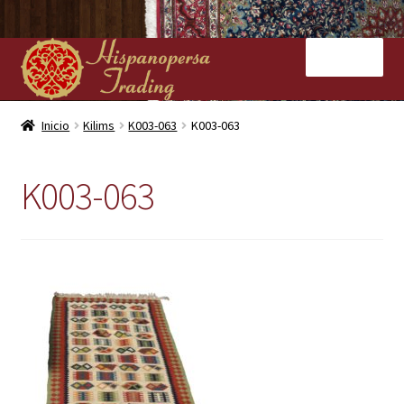
Ir
Ir
Menú
a
al
la
contenido
navegación
Inicio
Inicio
Kilims
K003-063
K003-063
Nuestras tiendas
K003-063
Alfombras
Kilims
Contacto