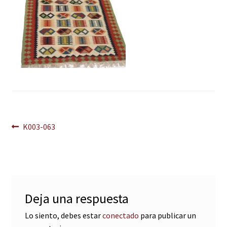
Navegación
Anterior:
K003-063
de
entradas
Deja una respuesta
Lo siento, debes estar
conectado
para publicar un