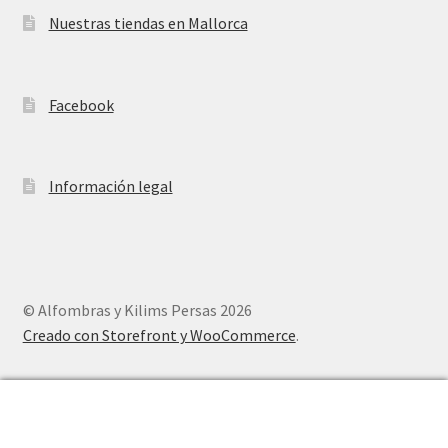
Nuestras tiendas en Mallorca
Facebook
Información legal
© Alfombras y Kilims Persas 2026
Creado con Storefront y WooCommerce
.
0
Buscar
Buscar