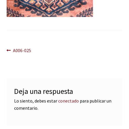
Navegación
Anterior:
A006-025
de
entradas
Deja una respuesta
Lo siento, debes estar
conectado
para publicar un
comentario.