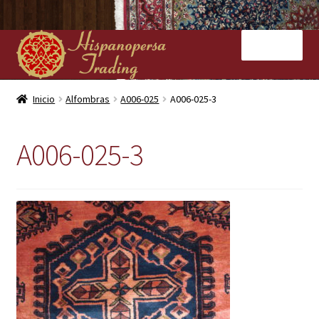
Ir
Ir
Menú
a
al
la
contenido
navegación
Inicio
Inicio
Alfombras
A006-025
A006-025-3
Nuestras tiendas
A006-025-3
Alfombras
Kilims
Contacto