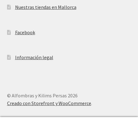
Nuestras tiendas en Mallorca
Facebook
Información legal
© Alfombras y Kilims Persas 2026
Creado con Storefront y WooCommerce
.
0
Buscar
Buscar