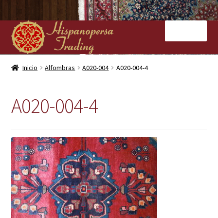
Ir
Ir
Menú
a
al
la
contenido
navegación
Inicio
Inicio
Alfombras
A020-004
A020-004-4
Nuestras tiendas
A020-004-4
Alfombras
Kilims
Contacto