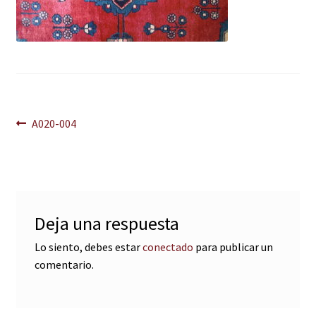
Navegación
Anterior:
A020-004
de
entradas
Deja una respuesta
Lo siento, debes estar
conectado
para publicar un
comentario.