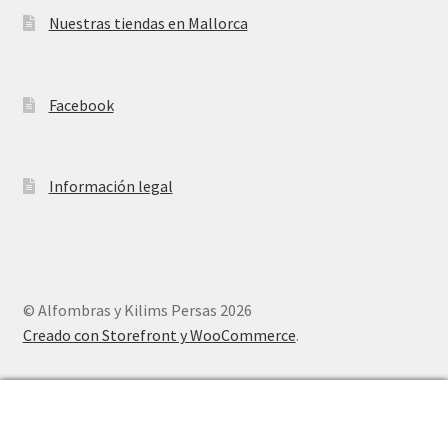
Nuestras tiendas en Mallorca
Facebook
Información legal
© Alfombras y Kilims Persas 2026
Creado con Storefront y WooCommerce
.
0
Buscar
Buscar