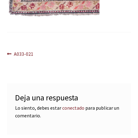
Navegación
Anterior:
A033-021
de
entradas
Deja una respuesta
Lo siento, debes estar
conectado
para publicar un
comentario.