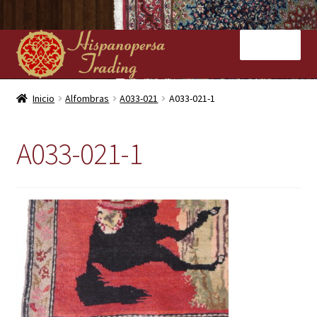
Ir
Ir
Menú
a
al
la
contenido
navegación
Inicio
Inicio
Alfombras
A033-021
A033-021-1
Nuestras tiendas
A033-021-1
Alfombras
Kilims
Contacto