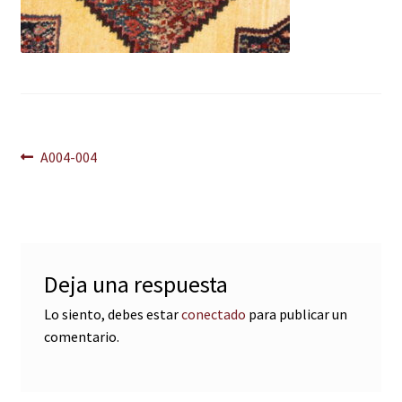
Navegación
Anterior:
A004-004
de
entradas
Deja una respuesta
Lo siento, debes estar
conectado
para publicar un
comentario.