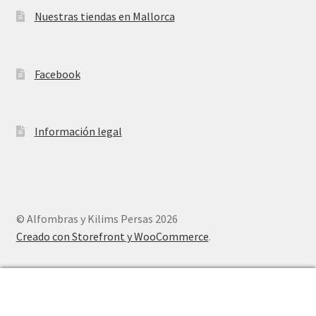
Nuestras tiendas en Mallorca
Facebook
Información legal
© Alfombras y Kilims Persas 2026
Creado con Storefront y WooCommerce
.
0
Buscar
Buscar