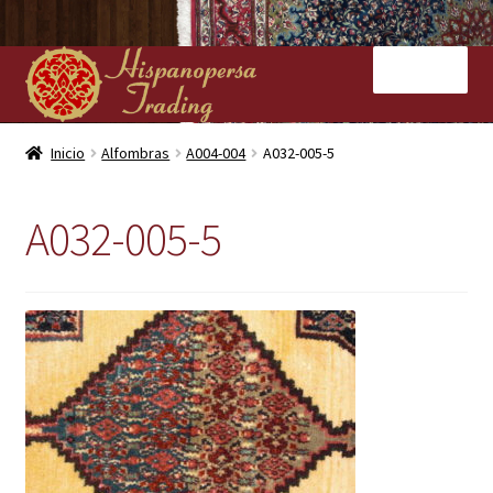
Ir
Ir
Menú
a
al
la
contenido
navegación
Inicio
Inicio
Alfombras
A004-004
A032-005-5
Nuestras tiendas
A032-005-5
Alfombras
Kilims
Contacto