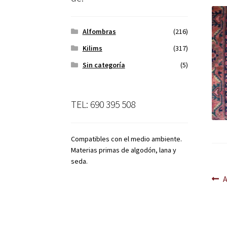
Alfombras
(216)
Kilims
(317)
Sin categoría
(5)
TEL: 690 395 508
Compatibles con el medio ambiente.
Materias primas de algodón, lana y
seda.
Na
A
d
en