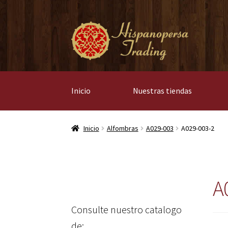
Ir
Ir
a
al
la
contenido
navegación
Inicio
Nuestras tiendas
Inicio
Alfombras
A029-003
A029-003-2
A
Consulte nuestro catalogo
de: