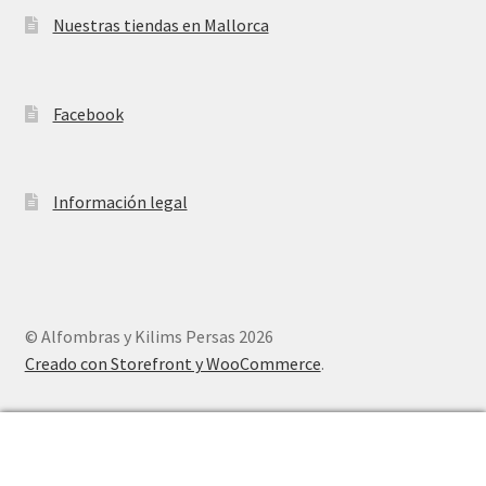
Nuestras tiendas en Mallorca
Facebook
Información legal
© Alfombras y Kilims Persas 2026
Creado con Storefront y WooCommerce
.
0
Buscar
Buscar