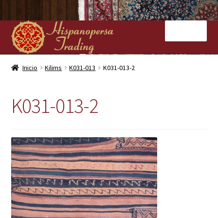
Ir
Ir
Menú
a
al
la
contenido
navegación
Inicio
Inicio
Kilims
K031-013
K031-013-2
Nuestras tiendas
K031-013-2
Alfombras
Kilims
Contacto