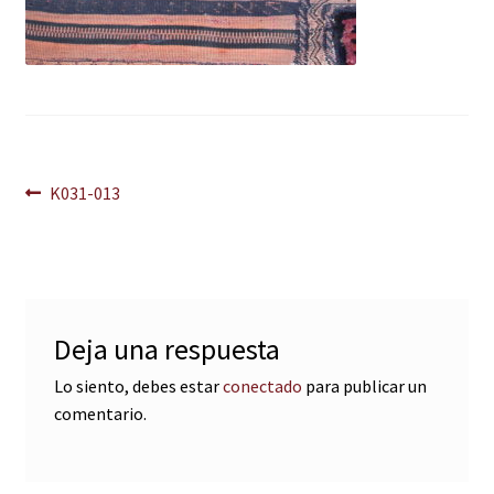
Navegación
Anterior:
K031-013
de
entradas
Deja una respuesta
Lo siento, debes estar
conectado
para publicar un
comentario.