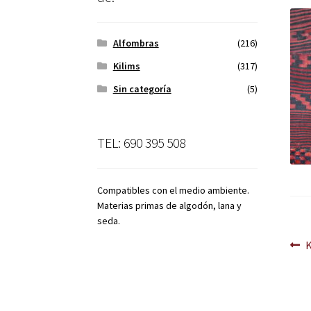
Alfombras
(216)
Kilims
(317)
Sin categoría
(5)
TEL: 690 395 508
Compatibles con el medio ambiente.
Materias primas de algodón, lana y
seda.
Na
A
d
en