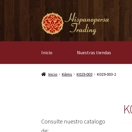
Ir
Ir
a
al
la
contenido
navegación
Inicio
Nuestras tiendas
Inicio
Kilims
K029-003
K029-003-2
K
Consulte nuestro catalogo
de: