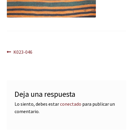
Navegación
Anterior:
K023-046
de
entradas
Deja una respuesta
Lo siento, debes estar
conectado
para publicar un
comentario.