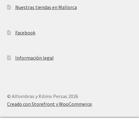
Nuestras tiendas en Mallorca
Facebook
Información legal
© Alfombras y Kilims Persas 2026
Creado con Storefront y WooCommerce
.
0
Buscar
Buscar