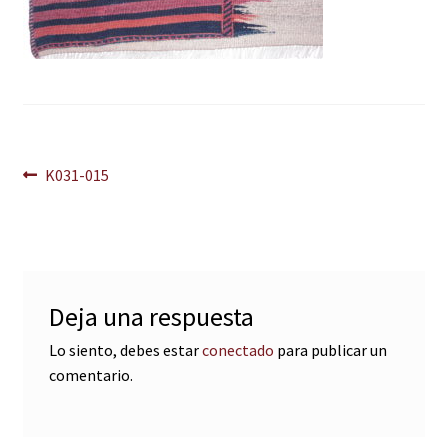
Navegación
Anterior:
K031-015
de
entradas
Deja una respuesta
Lo siento, debes estar
conectado
para publicar un
comentario.