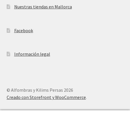
Nuestras tiendas en Mallorca
Facebook
Información legal
© Alfombras y Kilims Persas 2026
Creado con Storefront y WooCommerce
.
0
Buscar
Buscar