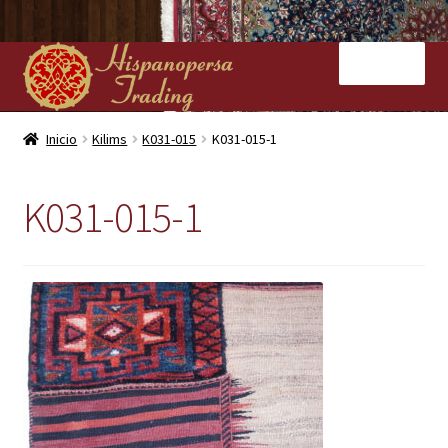
Ir
Ir
Menú
a
al
la
contenido
navegación
Inicio
Inicio
Kilims
K031-015
K031-015-1
Nuestras tiendas
K031-015-1
Alfombras
Kilims
Contacto