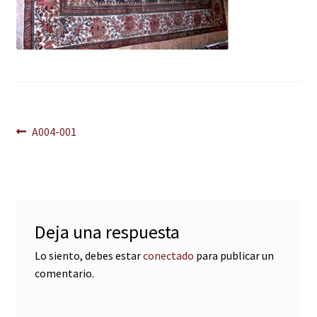
Navegación
Anterior:
A004-001
de
entradas
Deja una respuesta
Lo siento, debes estar
conectado
para publicar un
comentario.