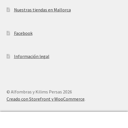
Nuestras tiendas en Mallorca
Facebook
Información legal
© Alfombras y Kilims Persas 2026
Creado con Storefront y WooCommerce
.
0
Buscar
Buscar