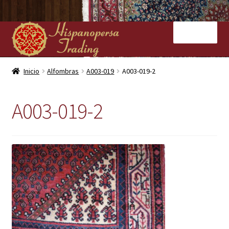
Ir
Ir
Menú
a
al
la
contenido
navegación
Inicio
Inicio
Alfombras
A003-019
A003-019-2
Nuestras tiendas
A003-019-2
Alfombras
Kilims
Contacto