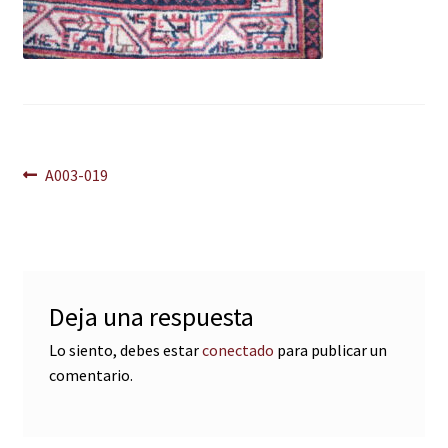
Navegación
Anterior:
A003-019
de
entradas
Deja una respuesta
Lo siento, debes estar
conectado
para publicar un
comentario.