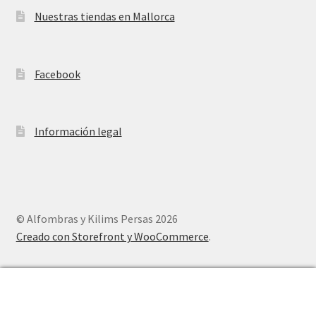
Nuestras tiendas en Mallorca
Facebook
Información legal
© Alfombras y Kilims Persas 2026
Creado con Storefront y WooCommerce
.
0
Buscar
Buscar