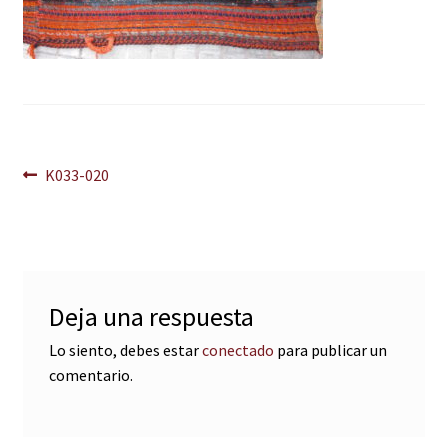
Navegación
Anterior:
K033-020
de
entradas
Deja una respuesta
Lo siento, debes estar
conectado
para publicar un
comentario.