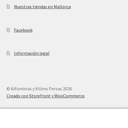
Nuestras tiendas en Mallorca
Facebook
Información legal
© Alfombras y Kilims Persas 2026
Creado con Storefront y WooCommerce
.
0
Buscar
Buscar