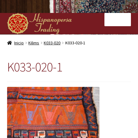
Ir
Ir
Menú
a
al
la
contenido
navegación
Inicio
Inicio
Kilims
K033-020
K033-020-1
Nuestras tiendas
K033-020-1
Alfombras
Kilims
Contacto