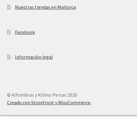
Nuestras tiendas en Mallorca
Facebook
Información legal
© Alfombras y Kilims Persas 2026
Creado con Storefront y WooCommerce
.
0
Buscar
Buscar