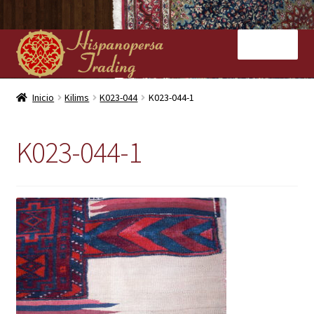
Ir
Ir
Menú
a
al
la
contenido
navegación
Inicio
Inicio
Kilims
K023-044
K023-044-1
Nuestras tiendas
K023-044-1
Alfombras
Kilims
Contacto