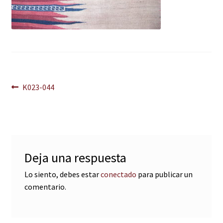
Navegación
Anterior:
K023-044
de
entradas
Deja una respuesta
Lo siento, debes estar
conectado
para publicar un
comentario.