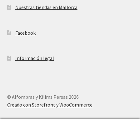
Nuestras tiendas en Mallorca
Facebook
Información legal
© Alfombras y Kilims Persas 2026
Creado con Storefront y WooCommerce
.
0
Buscar
Buscar