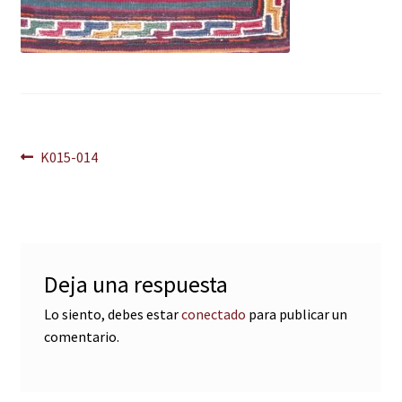
Navegación
Anterior:
K015-014
de
entradas
Deja una respuesta
Lo siento, debes estar
conectado
para publicar un
comentario.