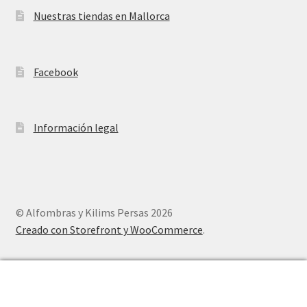
Nuestras tiendas en Mallorca
Facebook
Información legal
© Alfombras y Kilims Persas 2026
Creado con Storefront y WooCommerce
.
0
Buscar
Buscar