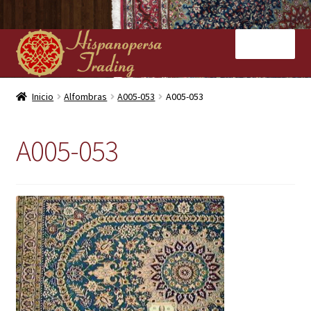
Ir
Ir
Menú
a
al
la
contenido
navegación
Inicio
Inicio
Alfombras
A005-053
A005-053
Nuestras tiendas
A005-053
Alfombras
Kilims
Contacto