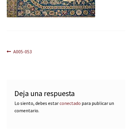
Navegación
Anterior:
A005-053
de
entradas
Deja una respuesta
Lo siento, debes estar
conectado
para publicar un
comentario.