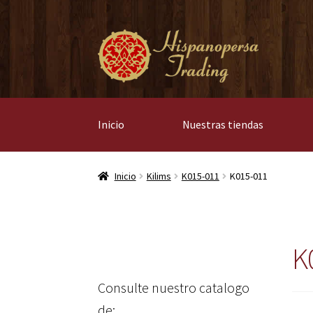
Ir
Ir
a
al
la
contenido
navegación
Inicio
Nuestras tiendas
Inicio
Kilims
K015-011
K015-011
K
Consulte nuestro catalogo
de: