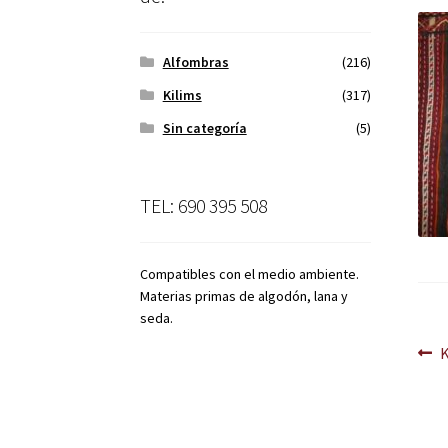
Alfombras
(216)
Kilims
(317)
Sin categoría
(5)
TEL: 690 395 508
Compatibles con el medio ambiente.
Materias primas de algodón, lana y
seda.
Na
A
d
en