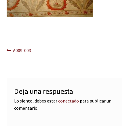
Navegación
Anterior:
A009-003
de
entradas
Deja una respuesta
Lo siento, debes estar
conectado
para publicar un
comentario.