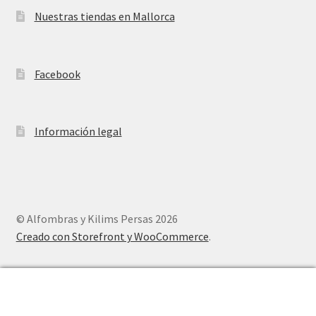
Nuestras tiendas en Mallorca
Facebook
Información legal
© Alfombras y Kilims Persas 2026
Creado con Storefront y WooCommerce
.
0
Buscar
Buscar