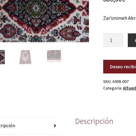
Zar’onimeh Ab
A008-
007
cantidad
Deseo recib
SKU:
A008-007
Categoría:
Alfom
Descripción
ripción