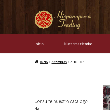
Ir
Ir
a
al
la
contenido
navegación
Inicio
Nuestras tiendas
Inicio
Alfombras
A008-007
Consulte nuestro catalogo
de: