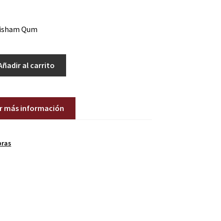
risham Qum
Añadir al carrito
ir más información
bras