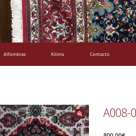
Alfombras
Kilims
Contacto
A008-
800,00
€