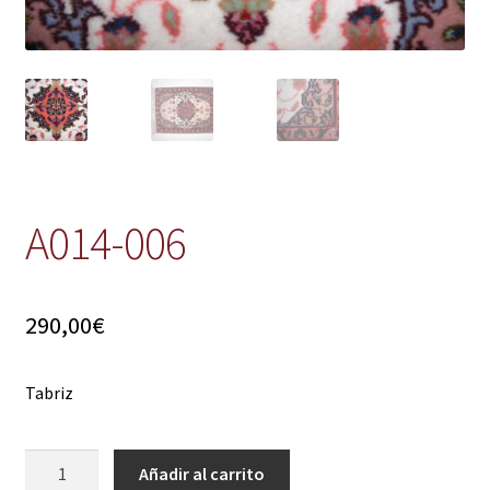
A014-006
290,00
€
Tabriz
A014-
Añadir al carrito
006