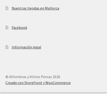
Nuestras tiendas en Mallorca
Facebook
Información legal
© Alfombras y Kilims Persas 2026
Creado con Storefront y WooCommerce
.
0
Buscar
Buscar