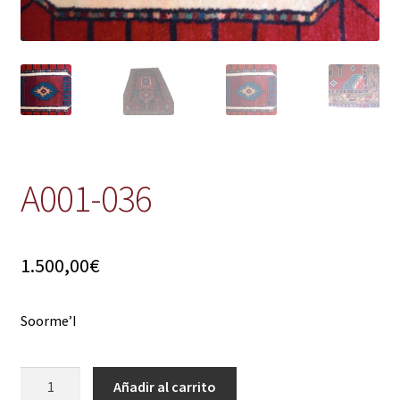
A001-036
1.500,00
€
Soorme’I
A001-
Añadir al carrito
036