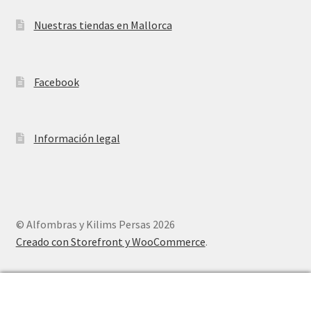
Nuestras tiendas en Mallorca
Facebook
Información legal
© Alfombras y Kilims Persas 2026
Creado con Storefront y WooCommerce
.
0
Buscar
Buscar