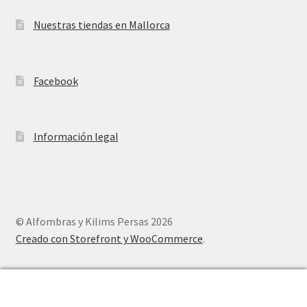
Nuestras tiendas en Mallorca
Facebook
Información legal
© Alfombras y Kilims Persas 2026
Creado con Storefront y WooCommerce
.
0
Buscar
Buscar