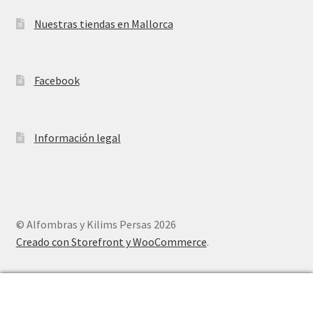
Nuestras tiendas en Mallorca
Facebook
Información legal
© Alfombras y Kilims Persas 2026
Creado con Storefront y WooCommerce
.
0
Buscar
Buscar