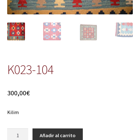
K023-104
300,00
€
Kilim
K023-
Añadir al carrito
104