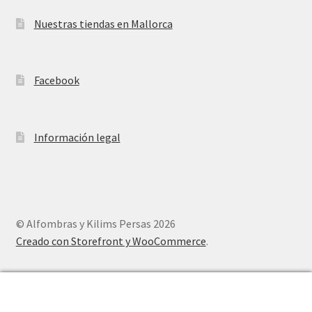
Nuestras tiendas en Mallorca
Facebook
Información legal
© Alfombras y Kilims Persas 2026
Creado con Storefront y WooCommerce
.
0
Buscar
Buscar