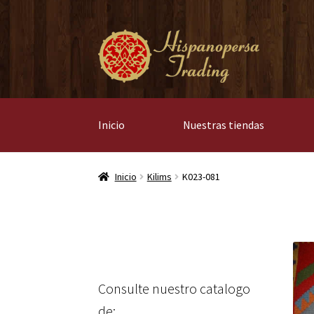
Ir
Ir
a
al
la
contenido
navegación
Inicio
Nuestras tiendas
Inicio
Kilims
K023-081
Consulte nuestro catalogo
de: