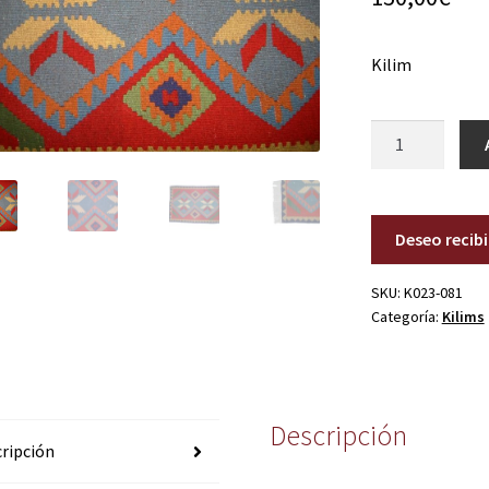
Kilim
K023-
081
cantidad
Deseo recib
SKU:
K023-081
Categoría:
Kilims
Descripción
ripción