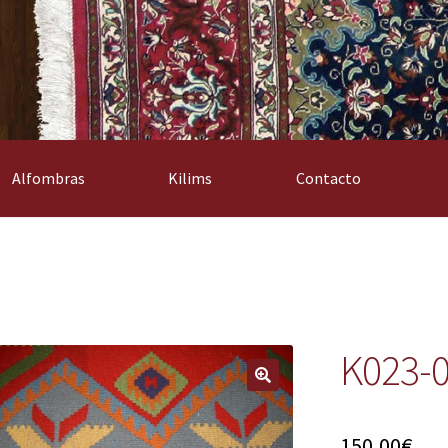
Alfombras
Kilims
Contacto
K023-
150,00
€