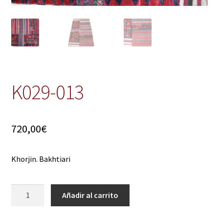
K029-013
720,00
€
Khorjin. Bakhtiari
K029-
Añadir al carrito
013
cantidad