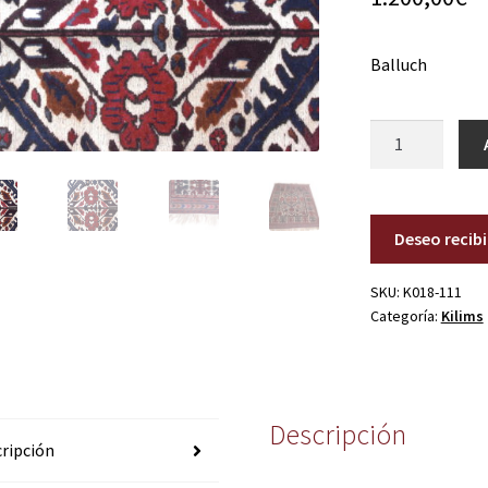
Balluch
K018-
111
cantidad
Deseo recib
SKU:
K018-111
Categoría:
Kilims
Descripción
ripción