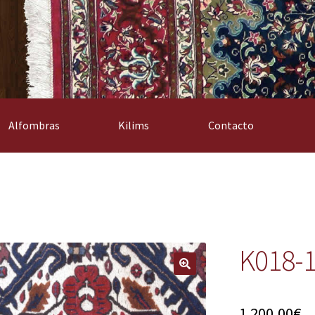
Alfombras
Kilims
Contacto
K018-
1.200,00
€