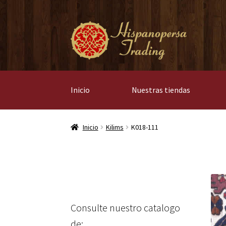
Ir
Ir
a
al
la
contenido
navegación
Inicio
Nuestras tiendas
Inicio
Kilims
K018-111
Consulte nuestro catalogo
de: