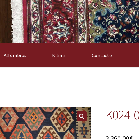
Alfombras
Kilims
Contacto
K024-
3.360,00
€