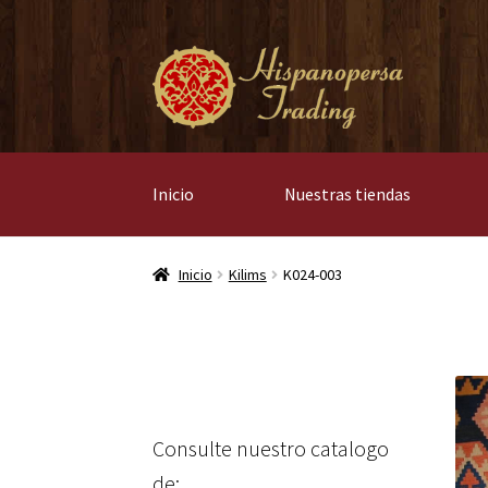
Ir
Ir
a
al
la
contenido
navegación
Inicio
Nuestras tiendas
Inicio
Kilims
K024-003
Consulte nuestro catalogo
de: