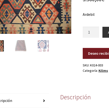
Ardebil
K024-
003
cantidad
Deseo recib
SKU:
K024-003
Categoría:
Kilims
Descripción
ripción