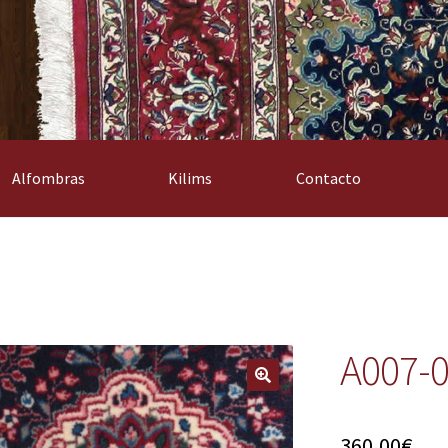
Alfombras
Kilims
Contacto
A007-
360,00
€