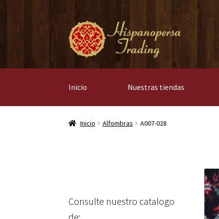
Ir
Ir
a
al
la
contenido
navegación
Inicio
Nuestras tiendas
Inicio
Alfombras
A007-028
Consulte nuestro catalogo
de: