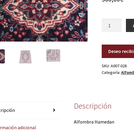
A007-
028
cantidad
Deseo recib
SKU:
A007-028
Categoría:
Alfom
Descripción
ripción
Alfombra Hamedan
rmación adicional