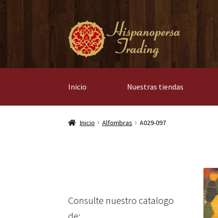
Ir
Ir
a
al
la
contenido
navegación
Inicio
Nuestras tiendas
Inicio
Alfombras
A029-097
Consulte nuestro catalogo
de: