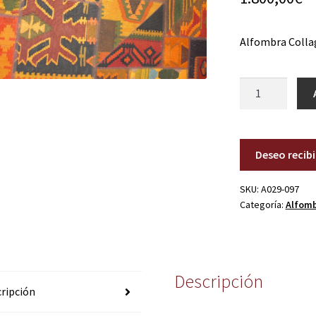
Alfombra Colla
A029-
097
cantidad
Deseo recib
SKU:
A029-097
Categoría:
Alfom
Descripción
ripción