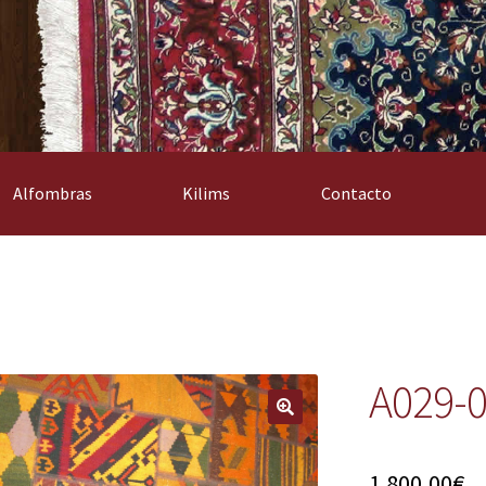
Alfombras
Kilims
Contacto
A029-
1.800,00
€