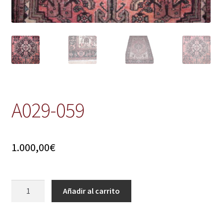
A029-059
1.000,00
€
A029-
Añadir al carrito
059
cantidad