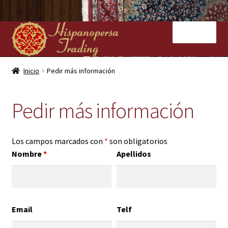
Ir
Ir
Menú
a
al
la
contenido
navegación
Inicio
Inicio
Pedir más información
Nuestras tiendas
Pedir más información
Alfombras
Los campos marcados con
*
son obligatorios
Kilims
Nombre
*
Apellidos
Contacto
Email
Telf